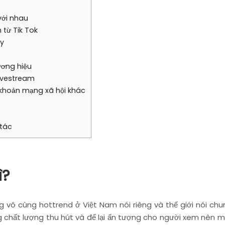
với nhau
 từ Tik Tok
ay
ương hiệu
livestream
ài khoản mạng xã hội khác
 tác
ì?
 vô cùng hottrend ở Việt Nam nói riêng và thế giới nói chu
hất lượng thu hút và để lại ấn tượng cho người xem nên mới 