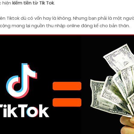
c hiện
kiếm tiền từ Tik Tok
.
trên Tiktok dù có vốn hay là không. Nhưng bạn phải là một ngư
cộng mang lại nguồn thu nhập online đáng kể cho bản thân.