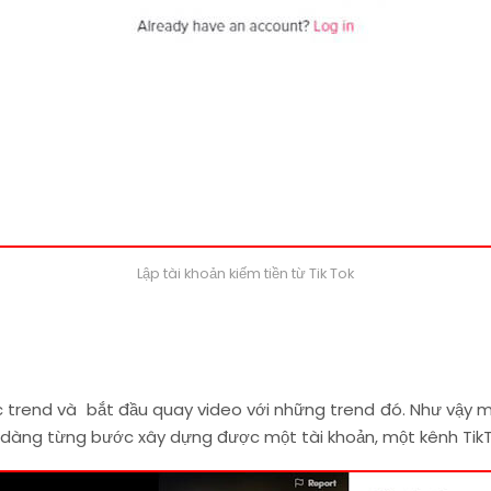
Lập tài khoản kiếm tiền từ Tik Tok
trend và bắt đầu quay video với những trend đó. Như vậy mớ
dàng từng bước xây dựng được một tài khoản, một kênh TikTo