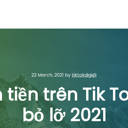
22 March, 2021
by
tiktokdigi@
 tiền trên Tik T
bỏ lỡ 2021