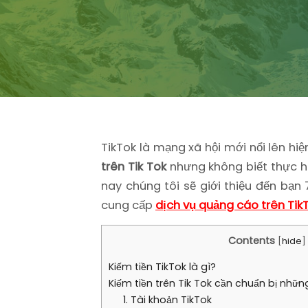
TikTok là mạng xã hội mới nổi lên hi
trên Tik Tok
nhưng không biết thực hi
nay chúng tôi sẽ giới thiệu đến bạn
cung cấp
dịch vụ quảng cáo trên Tik
Contents
[
hide
]
Kiếm tiền TikTok là gì?
Kiếm tiền trên Tik Tok cần chuẩn bị nhữn
1. Tài khoản TikTok