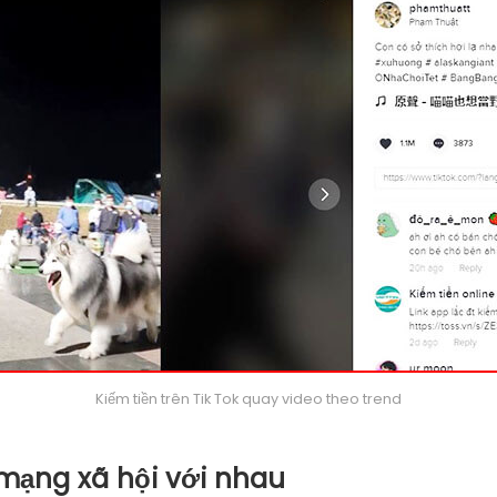
Kiếm tiền trên Tik Tok quay video theo trend
n mạng xã hội với nhau