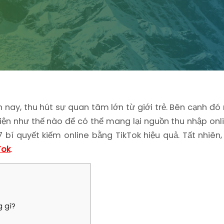
ện nay, thu hút sự quan tâm lớn từ giới trẻ. Bên cạnh đ
ện như thế nào để có thể mang lại nguồn thu nhập onl
 7 bí quyết kiếm online bằng TikTok hiệu quả. Tất nhiê
Tok
.
g gì?