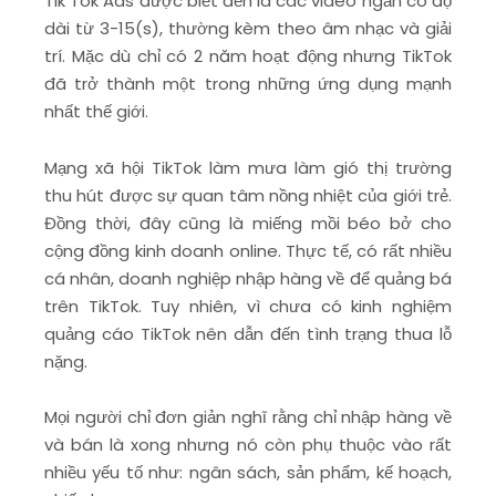
Tik Tok Ads được biết đến là các video ngắn có độ
dài từ 3-15(s), thường kèm theo âm nhạc và giải
trí. Mặc dù chỉ có 2 năm hoạt động nhưng TikTok
đã trở thành một trong những ứng dụng mạnh
nhất thế giới.
Mạng xã hội TikTok làm mưa làm gió thị trường
thu hút được sự quan tâm nồng nhiệt của giới trẻ.
Đồng thời, đây cũng là miếng mồi béo bở cho
cộng đồng kinh doanh online. Thực tế, có rất nhiều
cá nhân, doanh nghiệp nhập hàng về để quảng bá
trên TikTok. Tuy nhiên, vì chưa có kinh nghiệm
quảng cáo TikTok nên dẫn đến tình trạng thua lỗ
nặng.
Mọi người chỉ đơn giản nghĩ rằng chỉ nhập hàng về
và bán là xong nhưng nó còn phụ thuộc vào rất
nhiều yếu tố như: ngân sách, sản phẩm, kế hoạch,