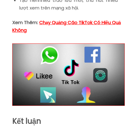
Tạo nênnhiều trào lưu mới, thu hút nhiều
lượt xem trên mạng xã hội.
Xem Thêm:
Chạy Quảng Cáo TikTok Có Hiệu Quả
Không
Kết luận