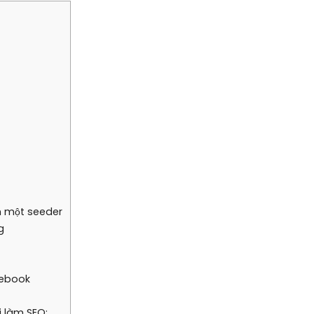
nh một seeder
g
cebook
i làm SEO: