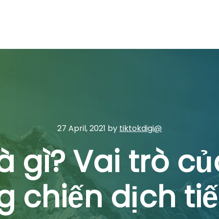
27 April, 2021
by
tiktokdigi@
à gì? Vai trò c
g chiến dịch tiế