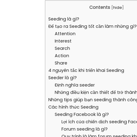
Contents
[
hide
]
Seeding là gì?
Để tạo ra Seeding tốt cần làm những gì?
Attention
Interest
Search
Action
Share
4 nguyên tắc khi triển khai Seeding
Seeder là gì?
Định nghĩa seeder
Những điều kiện cần thiết để trở thà
Những tips giúp bạn seeding thành côn
Các hình thức Seeding
Seeding Facebook là gì?
Lợi ích của chiến dịch seeding Fa
Forum seeding là gì?
Quy trình là làm forum seeding kh